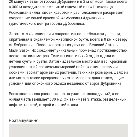
20 минутах езды от города Дубровник и в 2 м от моря. Также всего
в 300 м находится знаменитый галечный пляж Штиковица.
Роскошная вилла своей красотой и расположением раскрывает
очарование самой красивой жемчужины Адриатики и
туристического центра города Дубровника.
Затон - это живописная и очаровательная небольшая деревня,
спрятанная в охраняемой живописной бухте, всего в 8 км к северу
от Дубровника. Поселок состоит из двух сел: Великий Затон и
Мали Затон. Их соединяет уникальный променад протяженностью
несколько километров. Если вы ищете тихий отдых вдали от
летней суеты и суеты, Затон - идеальное место для вас. Красивый
успокаивающий средиземноморский пейзаж с кипарисами и
соснами, аромат ароматных растений, таких как розмарин, шалфей
или мята, а также прекрасное чистое море создают подходящие
условия для спокойного отдыха недалеко от ворот Дубровника.
Роскошная вилла расположена на участке площадью м2, а ее
жилая часть занимает 630 м2. Он занимает 3 этажа, разделенных
лифтом: первый, второй и третий этажи.
Розташування