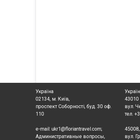
Україна
Україн
02134, м. Київ,
43010 
проспект Соборності, буд. 30 оф.
вул. Ч
110
тел. +
e-mail: ukr1@floriantravel.com;
45008,
Административные вопросы,
вул. Г