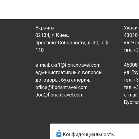
Украина
Украи
0
2134
, г. Киев,
43010 
проспект Соборности, д. 30, оф.
ул. Че
110
тел. +
e-
mail
: ukr1@floriantravel.com;
45008,
административные вопросы,
ул. Гр
договоры, бухгалтерия:
тел. +
office@floriantravel.com
тел. +
doc@floriantravel.com
e-mail
Бухгал
Конфиденциальность