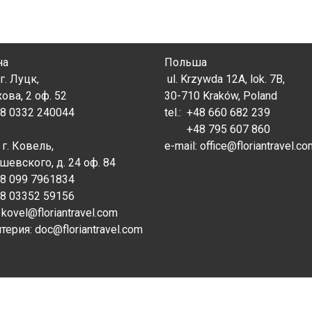
на
Польша
г. Луцк,
ul. Krzywda 12A, lok. 7B,
хова, 2 оф. 52
30-710 Kraków, Poland
38 0332 240044
tel.:
+48 660 682 239
+48 795 607 860
 г. Ковель,
e-mail: office@floriantravel.c
ушевского, д. 24 оф. 84
38 099 7961834
38 03352 59156
: kovel@floriantravel.com
терия: doc@floriantravel.com