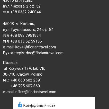
43010 м. Луцьк,
вул. Чехова, 2 оф. 52
тел. +38 0332 240044
45008, м. Ковель,
вул. Грушевского, 24 оф. 84
тел. +38 099 7961834
тел. +38 033 52 59156
e-mail: kovel@floriantravel.com
Бухгалтерія: doc@floriantravel.com
Польща
ul. Krzywda 12A, lok. 7B,
30-710 Kraków, Poland
tel.:
+48 660 682 239
+48 795 607 860
e-mail: office@floriantravel.com
Конфіденційність