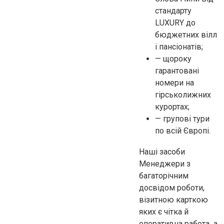
стандарту
LUXURY до
бюджетних вілл
і пансіонатів;
— щороку
гарантовані
номери на
гірськолижних
курортах;
— групові тури
по всій Європі.
Наші засоби
Менеджери з
багаторічним
досвідом роботи,
візитною карткою
яких є чітка й
оперативна работа¸ а