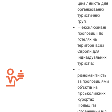
ціна / якість для
організованих
туристичних
груп;
— ексклюзивні
пропозиції по
готелях на
території всієї
Європи для
індивідуальних
туристів;
—
різноманітність
за пропозиціями
об'єктів на
гірськолижних
курортах
Польщі та
Словаччини від