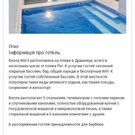
Опис
Інформація про готель:
Вилла Mel II расположена на пляже в Драшнице, всего в
нескольких шагах от пляжа Рат. К услугам гостей сезонный
открытый бассейн, бар, общий лаундж и бесплатный WiFi. К
услугам гостей собственный бассейн. В этой местности
популярны такие виды активного отдыха, как пешие походы,
сноркелинг и велоспорт.
Вилла располагает 5 спальнями, телевизором с плоским экраном
и спутниковыми каналами, полностью оборудованной кухней с
посудомоечной машиной и микроволновой печью, а также
стиральной машиной и 6 ванными комнатами с душем.
В распоряжении гостей принадлежности для барбекю.