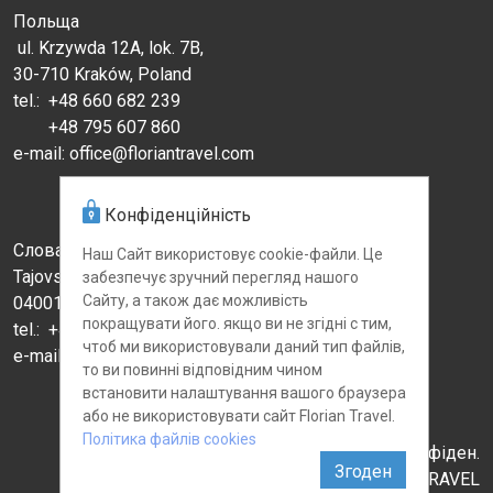
Польща
ul. Krzywda 12A, lok. 7B,
30-710 Kraków, Poland
tel.:
+48 660 682 239
+48 795 607 860
e-mail: office@floriantravel.com
Конфіденційність
Словаччина
Наш Сайт використовує cookie-файли. Це
Tajovskeho st., 1
забезпечує зручний перегляд нашого
Сайту, а також дає можливість
04001 Kosice, Slovakia
покращувати його. якщо ви не згідні с тим,
tel.: +421 910 457 176
чтоб ми використовували даний тип файлів,
e-mail:
booking1-sk@floriantravel.com
то ви повинні відповідним чином
встановити налаштування вашого браузера
або не використовувати сайт Florian Travel.
Політика файлів cookies
Файли-cookies
|
Політика конфіден.
© 2011 - 2026 FLORIAN TRAVEL