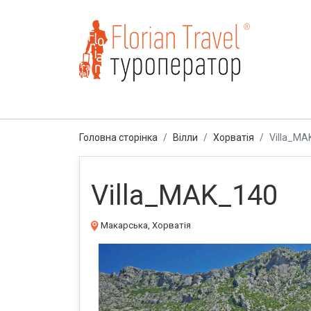
Головна сторінка
Вілли
Хорватія
Villa_MA
Villa_MAK_140
Макарська, Хорватія