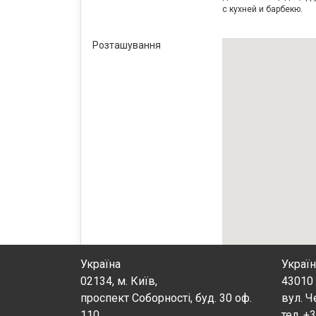
с кухней и барбекю.
Розташування
Україна
Україн
02134, м. Київ,
43010 
проспект Соборності, буд. 30 оф.
вул. Ч
110
тел. +