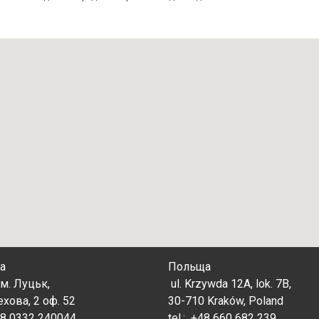
а
Польща
м. Луцьк,
ul. Krzywda 12A, lok. 7B,
ехова, 2 оф. 52
30-710 Kraków, Poland
38 0332 240044
tel.:
+48 660 682 239