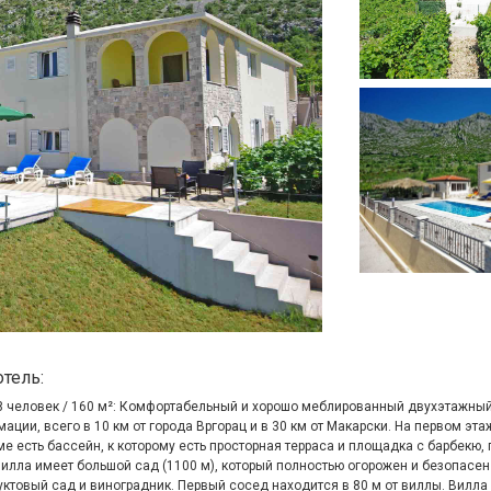
отель:
8 человек / 160 м²: Комфортабельный и хорошо меблированный двухэтажны
ации, всего в 10 км от города Вргорац и в 30 км от Макарски. На первом этаж
е есть бассейн, к которому есть просторная терраса и площадка с барбекю,
Вилла имеет большой сад (1100 м), который полностью огорожен и безопасен 
ктовый сад и виноградник. Первый сосед находится в 80 м от виллы. Вилла