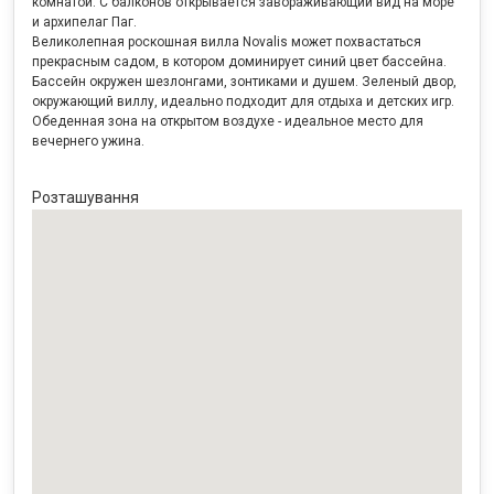
комнатой. С балконов открывается завораживающий вид на море
и архипелаг Паг.
Великолепная роскошная вилла Novalis может похвастаться
прекрасным садом, в котором доминирует синий цвет бассейна.
Бассейн окружен шезлонгами, зонтиками и душем. Зеленый двор,
окружающий виллу, идеально подходит для отдыха и детских игр.
Обеденная зона на открытом воздухе - идеальное место для
вечернего ужина.
Розташування