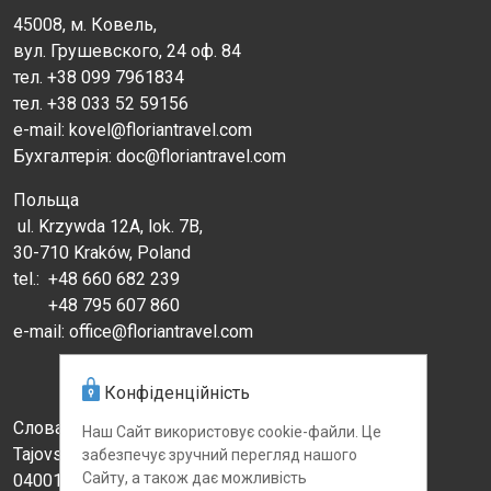
45008, м. Ковель,
вул. Грушевского, 24 оф. 84
тел. +38 099 7961834
тел. +38 033 52 59156
e-mail: kovel@floriantravel.com
Бухгалтерія: doc@floriantravel.com
Польща
ul. Krzywda 12A, lok. 7B,
30-710 Kraków, Poland
tel.:
+48 660 682 239
+48 795 607 860
e-mail: office@floriantravel.com
Конфіденційність
Словаччина
Наш Сайт використовує cookie-файли. Це
Tajovskeho st., 1
забезпечує зручний перегляд нашого
Сайту, а також дає можливість
04001 Kosice, Slovakia