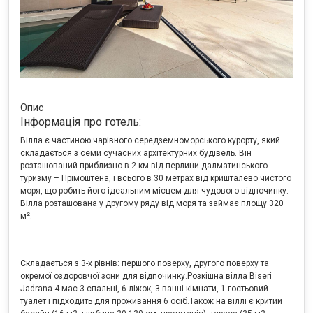
Опис
Інформація про готель:
Вілла є частиною чарівного середземноморського курорту, який
складається з семи сучасних архітектурних будівель. Він
розташований приблизно в 2 км від перлини далматинського
туризму – Прімоштена, і всього в 30 метрах від кришталево чистого
моря, що робить його ідеальним місцем для чудового відпочинку.
Вілла розташована у другому ряду від моря та займає площу 320
м².
Складається з 3-х рівнів: першого поверху, другого поверху та
окремої оздоровчої зони для відпочинку.
Розкішна вілла Biseri
Jadrana 4 має 3 спальні, 6 ліжок, 3 ванні кімнати, 1 гостьовий
туалет і підходить для проживання 6 осіб.
Також на віллі є критий