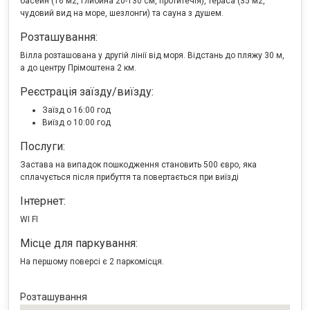
басейн (16 м2, глибина 20-130 см, протитечія), тераса (35 м2,
чудовий вид на море, шезлонги) та сауна з душем.
Розташування:
Вілла розташована у другій лінії від моря.
Відстань
до пляжу 30 м,
а до центру Прімоштена 2 км.
Реєстрація заїзду/виїзду:
Заїзд о 16:00 год
Виїзд о 10:00 год
Послуги:
Застава на випадок пошкодження становить
500 євро
, яка
сплачується після прибуття та повертається при виїзді
Інтернет:
WI FI
Місце для паркування:
На першому поверсі є 2 паркомісця.
Розташування