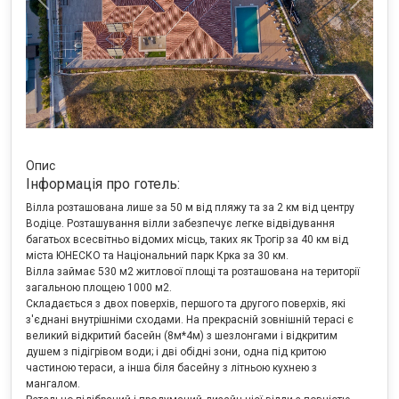
Previous
Next
Опис
Інформація про готель:
Вілла розташована лише за 50 м від пляжу та за 2 км від центру
Водіце. Розташування вілли забезпечує легке відвідування
багатьох всесвітньо відомих місць, таких як Трогір за 40 км від
міста ЮНЕСКО та Національний парк Крка за 30 км.
Вілла займає 530 м2 житлової площі та розташована на території
загальною площею 1000 м2.
Складається з двох поверхів, першого та другого поверхів, які
з'єднані внутрішніми сходами. На прекрасній зовнішній терасі є
великий відкритий басейн (8м*4м) з шезлонгами і відкритим
душем з підігрівом води; і дві обідні зони, одна під критою
частиною тераси, а інша біля басейну з літньою кухнею з
мангалом.