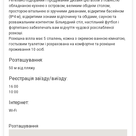
Ретельно підібраний і продуманий дизайн цієї вілли з повністю
обладнаною кухнею з островом, великим обіднім столом,
просторою вітальнею зі зручними диванами, відкритим басейном
(8*4 м), відкритими зонами відпочинку та обідами, сауною та
розважальним контентом. Більярдний стіл, настільний футбол і
фортепіано забезпечать вам відчуття чудової розслабленої
розкоші.
Розкішна вілла має 5 спалень, кожна з окремою ванною кімнатою,
гостьовим туалетом і розрахована на комфортне та розкішне
проживання 10 осіб.
Розташування:
50 м від пляжу
Реєстрація заїзду/виїзду:
16:00
10:00
Інтернет:
Wi-Fi
Розташування