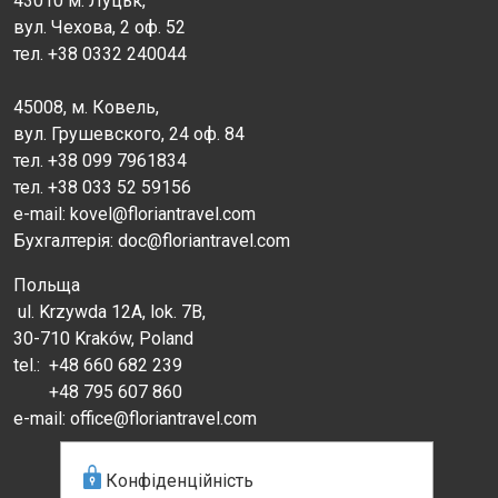
43010 м. Луцьк,
вул. Чехова, 2 оф. 52
тел. +38 0332 240044
45008, м. Ковель,
вул. Грушевского, 24 оф. 84
тел. +38 099 7961834
тел. +38 033 52 59156
e-mail: kovel@floriantravel.com
Бухгалтерія: doc@floriantravel.com
Польща
ul. Krzywda 12A, lok. 7B,
30-710 Kraków, Poland
tel.:
+48 660 682 239
+48 795 607 860
e-mail: office@floriantravel.com
Конфіденційність