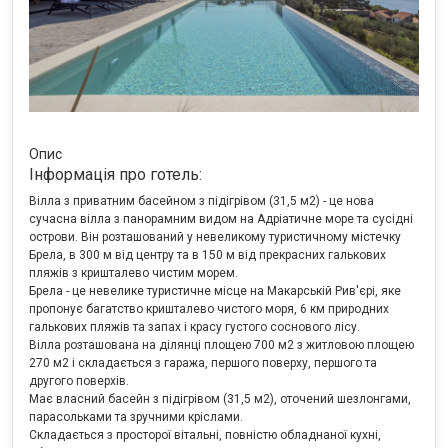
Опис
Інформація про готель:
Вілла з приватним басейном з підігрівом (31,5 м2) - це нова
сучасна вілла з панорамним видом на Адріатичне море та сусідні
острови. Він розташований у невеликому туристичному містечку
Брела, в 300 м від центру та в 150 м від прекрасних галькових
пляжів з кришталево чистим морем.
Брела - це невелике туристичне місце на Макарській Рив'єрі, яке
пропонує багатство кришталево чистого моря, 6 км природних
галькових пляжів та запах і красу густого соснового лісу.
Вілла розташована на ділянці площею 700 м2 з житловою площею
270 м2 і складається з гаража, першого поверху, першого та
другого поверхів.
Має власний басейн з підігрівом (31,5 м2), оточений шезлонгами,
парасольками та зручними кріслами.
Складається з просторої вітальні, повністю обладнаної кухні,