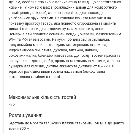
душем, особливістю якої є велика стіна та вид, що простягається
крізь неї. У номері є шафа, розкладний диван для комфортного
розміщення двох осіб, а також телевізор для насолоди
улюбленими зручностями. Ця головна кімната має вихід на
приватну простору терасу, яка повністю огороджена та містить
диван і шезлонги для відпочинку та атмосфери «дзен».
Номери вілли повністю оснащені кондиціонерами, безкоштовним
WI-FI та РК-телевізорами. На кухні: обідній стіл зі стільцями,
посудомийна машина, холодильник, морозильна камера,
мікрохвильова піч, плита, духовка, витяжка, чайник,
соковижималка, блендер, кавоварка. До послуг гостей праска та
прасувальна дошка, сейф, пральна та сушильна машини, а також
сушарка для білизни, дитяче ліжечко та дитячий стільчик. На
території розкішної вілли гостям надається безкоштовна
автостоянка та місця в гаражі.
Максимальна кількість гостей
6+2
Розташування:
Відстань до моря та галькових пляжів становить 150 м, а до центру
Брели 300 м.