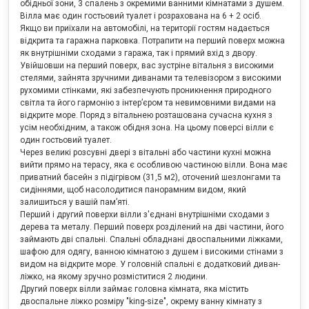
обідньої зони, 3 спалень з окремими ванними кімнатами з душем.
Вілла має один гостьовий туалет і розрахована на 6 + 2 осіб.
Якщо ви приїхали на автомобілі, на території гостям надається
відкрита та гаражна парковка. Потрапити на перший поверх можна
як внутрішніми сходами з гаража, так і прямий вхід з двору.
Увійшовши на перший поверх, вас зустріне вітальня з високими
стелями, зайнята зручними диванами та телевізором з високими
рухомими стінками, які забезпечують проникнення природного
світла та його гармонію з інтер’єром та невимовними видами на
відкрите море. Поряд з вітальнею розташована сучасна кухня з
усім необхідним, а також обідня зона. На цьому поверсі вілли є
один гостьовий туалет.
Через великі розсувні двері з вітальні або частини кухні можна
вийти прямо на терасу, яка є особливою частиною вілли. Вона має
приватний басейн з підігрівом (31,5 м2), оточений шезлонгами та
сидіннями, щоб насолодитися панорамним видом, який
залишиться у вашій пам’яті.
Перший і другий поверхи вілли з'єднані внутрішніми сходами з
дерева та металу. Перший поверх розділений на дві частини, його
займають дві спальні. Спальні обладнані двоспальними ліжками,
шафою для одягу, ванною кімнатою з душем і високими стінами з
видом на відкрите море. У головній спальні є додатковий диван-
ліжко, на якому зручно розміститися 2 людини.
Другий поверх вілли займає головна кімната, яка містить
двоспальне ліжко розміру "king-size", окрему ванну кімнату з