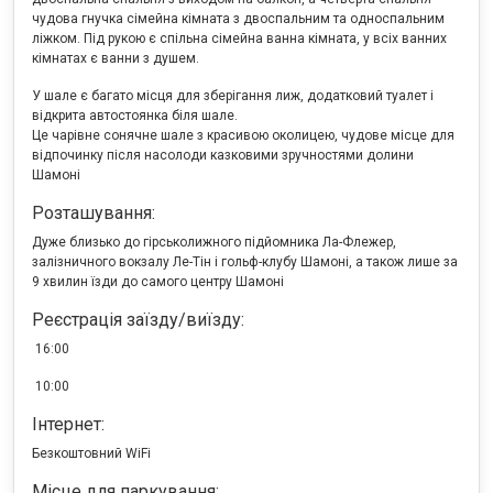
чудова гнучка сімейна кімната з двоспальним та односпальним
ліжком. Під рукою є спільна сімейна ванна кімната, у всіх ванних
кімнатах є ванни з душем.
У шале є багато місця для зберігання лиж, додатковий туалет і
відкрита автостоянка біля шале.
Це чарівне сонячне шале з красивою околицею, чудове місце для
відпочинку після насолоди казковими зручностями долини
Шамоні
Розташування:
Дуже близько до гірськолижного підйомника Ла-Флежер,
залізничного вокзалу Ле-Тін і гольф-клубу Шамоні, а також лише за
9 хвилин їзди до самого центру Шамоні
Реєстрація заїзду/виїзду:
16:00
10:00
Інтернет:
Безкоштовний WiFi
Місце для паркування: