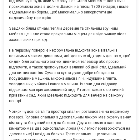
відпочинку в будь-який час року. Les Grand Montets — найбільша
гірськолижна зона в долині Шамоні на площі 1800 гектарів, і шале
є ідеальним вибором, щоб максимально використати цю
надзвичайну територію.
Завдяки білим стінам, теплій деревині та стильним зручним
меблям це шале стане прекрасним місцем для відпочинку після
захоплюючих пригод.
На першому поверсі є неформальна відкрита зона вітальні з
великими м’якими диванами, які ідеально підходять для того, щоб
сидіти біля затишного вогню, дивитися телевізор або просто
відпочити, а також пропонується великий обідній стіл, ідеальний
для ситних застіль. Сучасна кухня дуже добре обладнана:
посудомийна машина, мікрохвильова піч, індукційна плита,
холодильник, чайник і кавова машина. Із зони для сніданку
відкривається приголомшливий вид. У готелі також є сонячний
приватний сад, який ідеально підходить для вечері на свіжому
повітрі.
Чотири чудові світлі та просторі спальні розташовані на верхньому
поверсі. Головна спальня з двоспальним ліжком має окрему ванну
кімнату та бонусний вихід на балкон. Друга спальня з ванною
кімнатою має два односпальні ліжка (які легко перетворюються на
двоспальне) і вихід на балкон. Третя спальня – це затишна
двоспальна спальня з виходом на балкон, а четверта спальня –