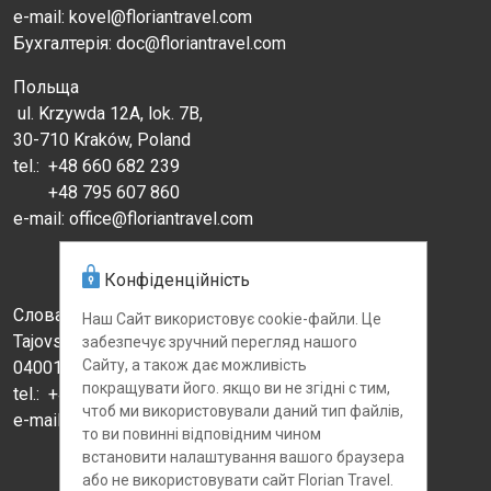
e-mail: kovel@floriantravel.com
Бухгалтерія: doc@floriantravel.com
Польща
ul. Krzywda 12A, lok. 7B,
30-710 Kraków, Poland
tel.:
+48 660 682 239
+48 795 607 860
e-mail: office@floriantravel.com
Конфіденційність
Словаччина
Наш Сайт використовує cookie-файли. Це
Tajovskeho st., 1
забезпечує зручний перегляд нашого
Сайту, а також дає можливість
04001 Kosice, Slovakia
покращувати його. якщо ви не згідні с тим,
tel.: +421 910 457 176
чтоб ми використовували даний тип файлів,
e-mail:
booking1-sk@floriantravel.com
то ви повинні відповідним чином
встановити налаштування вашого браузера
або не використовувати сайт Florian Travel.