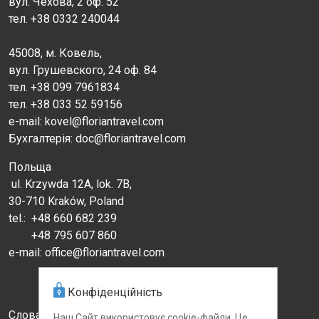
вул. Чехова, 2 оф. 52
тел. +38 0332 240044
45008, м. Ковель,
вул. Грушевского, 24 оф. 84
тел. +38 099 7961834
тел. +38 033 52 59156
e-mail: kovel@floriantravel.com
Бухгалтерія: doc@floriantravel.com
Польща
ul. Krzywda 12A, lok. 7B,
30-710 Kraków, Poland
tel.:
+48 660 682 239
+48 795 607 860
e-mail: office@floriantravel.com
Конфіденційність
Словаччина
Наш Сайт використовує cookie-файли. Це